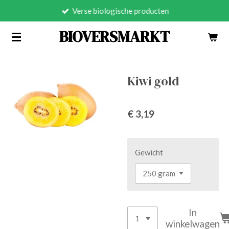
Verse biologische producten
Ga
direct
BIOVERSMARKT
naar
de
hoofdinhoud
Kiwi gold
€ 3,19
Gewicht
In
winkelwagen