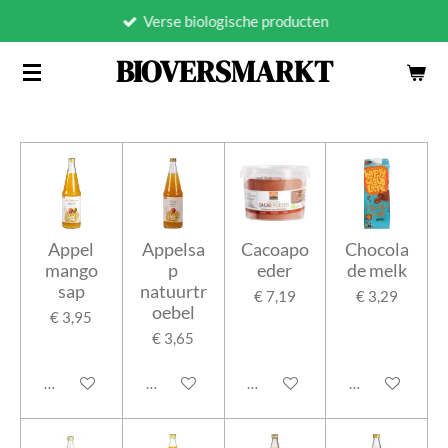
Verse biologische producten
Ga
direct
BIOVERSMARKT
naar
de
hoofdinhoud
Appel
Appelsa
Cacoapo
Chocola
mango
p
eder
de melk
sap
natuurtr
€ 7,19
€ 3,29
oebel
€ 3,95
€ 3,65
In winkelwagen
In winkelwagen
In winkelwagen
In winkelwage