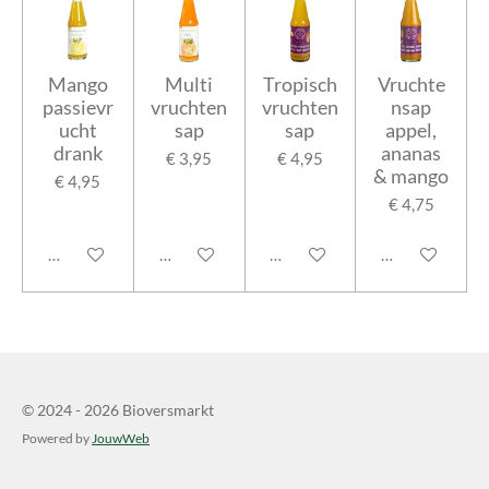
Mango
Multi
Tropisch
Vruchte
passievr
vruchten
vruchten
nsap
ucht
sap
sap
appel,
drank
ananas
€ 3,95
€ 4,95
& mango
€ 4,95
€ 4,75
In winkelwagen
In winkelwagen
In winkelwagen
In winkelwage
© 2024 - 2026 Bioversmarkt
Powered by
JouwWeb