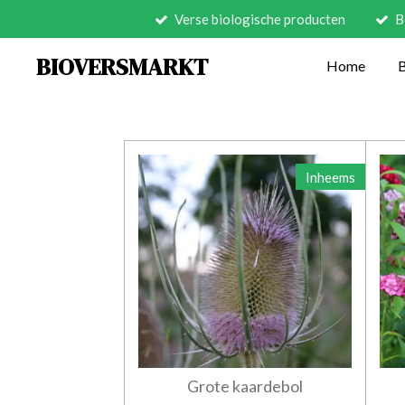
Verse biologische producten
B
Ga
direct
BIOVERSMARKT
Home
naar
de
hoofdinhoud
Inheems
Grote kaardebol