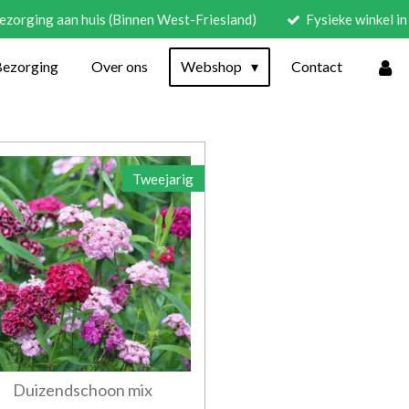
ezorging aan huis (Binnen West-Friesland)
Fysieke winkel 
Bezorging
Over ons
Webshop
Contact
Tweejarig
Duizendschoon mix