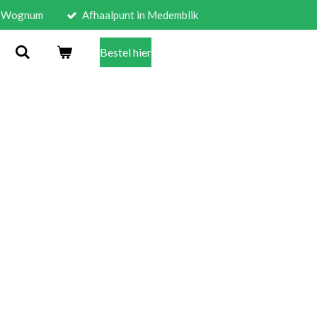
in Wognum
Afhaalpunt in Medemblik
Bestel hier