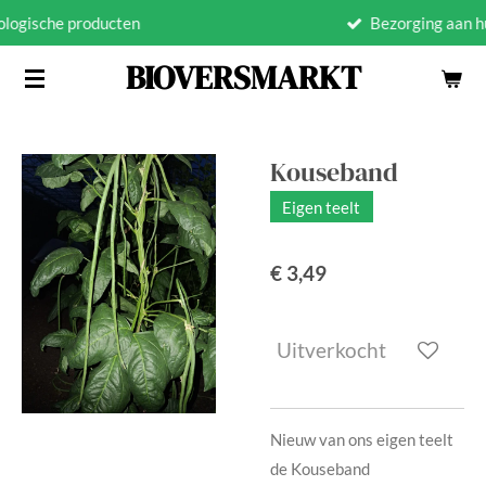
Bezorging aan huis (Binnen West-Frie
Ga
direct
BIOVERSMARKT
naar
de
hoofdinhoud
Kouseband
Eigen teelt
€ 3,49
Uitverkocht
Nieuw van ons eigen teelt
de Kouseband