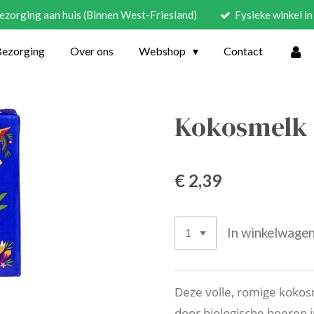
ezorging aan huis (Binnen West-Friesland)
Fysieke winkel 
Bezorging
Over ons
Webshop
Contact
Kokosmelk
€ 2,39
In winkelwage
Deze volle, romige koko
door biologische boeren i