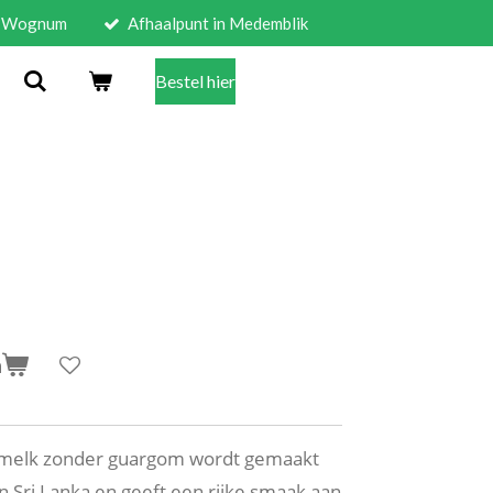
in Wognum
Afhaalpunt in Medemblik
Bestel hier
n
smelk zonder guargom wordt gemaakt
n Sri Lanka en geeft een rijke smaak aan