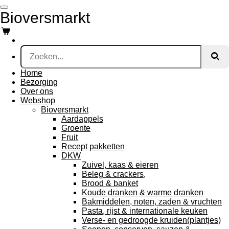
Ga
Bioversmarkt
direct
naar
de
hoofdinhoud
Home
Bezorging
Over ons
Webshop
Bioversmarkt
Aardappels
Groente
Fruit
Recept pakketten
DKW
Zuivel, kaas & eieren
Beleg & crackers,
Brood & banket
Koude dranken & warme dranken
Bakmiddelen, noten, zaden & vruchten
Pasta, rijst & internationale keuken
Verse- en gedroogde kruiden(plantjes)