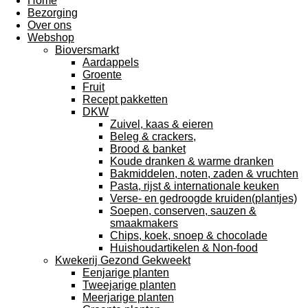
Home
Bezorging
Over ons
Webshop
Bioversmarkt
Aardappels
Groente
Fruit
Recept pakketten
DKW
Zuivel, kaas & eieren
Beleg & crackers,
Brood & banket
Koude dranken & warme dranken
Bakmiddelen, noten, zaden & vruchten
Pasta, rijst & internationale keuken
Verse- en gedroogde kruiden(plantjes)
Soepen, conserven, sauzen &
smaakmakers
Chips, koek, snoep & chocolade
Huishoudartikelen & Non-food
Kwekerij Gezond Gekweekt
Eenjarige planten
Tweejarige planten
Meerjarige planten