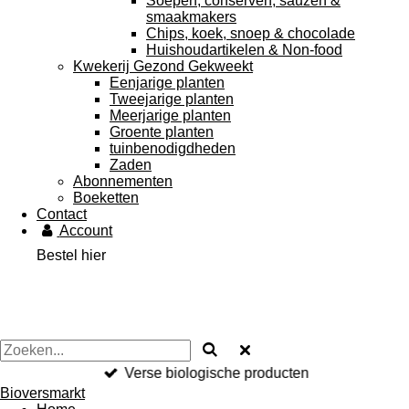
Soepen, conserven, sauzen &
smaakmakers
Chips, koek, snoep & chocolade
Huishoudartikelen & Non-food
Kwekerij Gezond Gekweekt
Eenjarige planten
Tweejarige planten
Meerjarige planten
Groente planten
tuinbenodigdheden
Zaden
Abonnementen
Boeketten
Contact
Account
Bestel hier
Verse biologische producten
Bioversmarkt