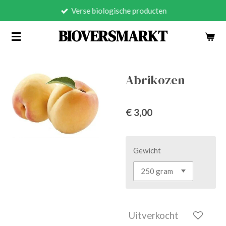
Verse biologische producten
Ga
direct
BIOVERSMARKT
naar
de
hoofdinhoud
Abrikozen
€ 3,00
Gewicht
Uitverkocht