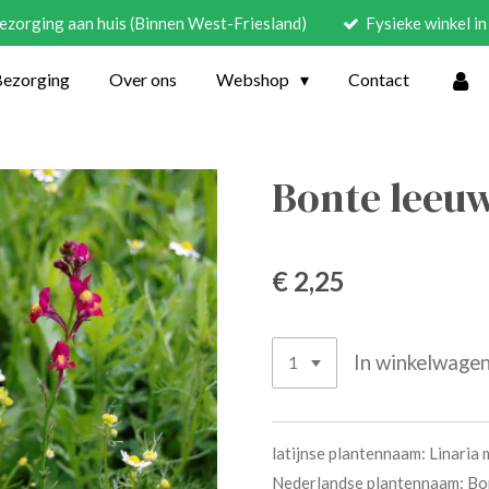
ezorging aan huis (Binnen West-Friesland)
Fysieke winkel 
Bezorging
Over ons
Webshop
Contact
Bonte leeu
€ 2,25
In winkelwage
latijnse plantennaam:
Linaria
Nederlandse plantennaam: Bo