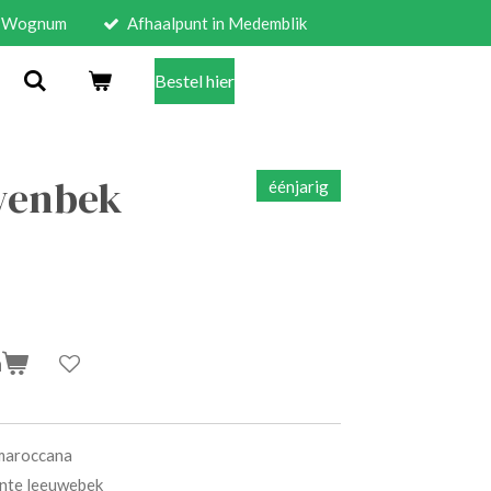
in Wognum
Afhaalpunt in Medemblik
Bestel hier
wenbek
éénjarig
n
 maroccana
nte leeuwebek