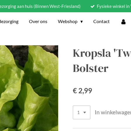
ezorging aan huis (Binnen West-Friesland)
Fysieke winkel i
Bezorging
Over ons
Webshop
Contact
Kropsla 'Tw
Bolster
€ 2,99
In winkelwage