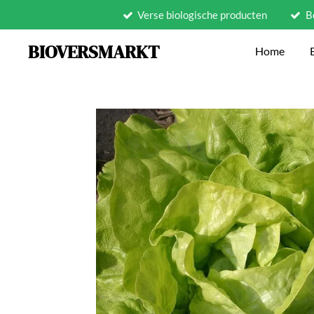
Verse biologische producten
B
Ga
direct
BIOVERSMARKT
Home
naar
de
hoofdinhoud