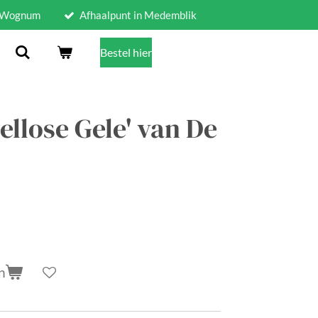
n Wognum
Afhaalpunt in Medemblik
Bestel hier
ellose Gele' van De
n