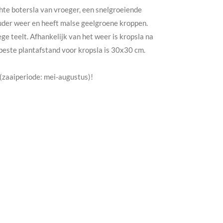
hte botersla van vroeger, een snelgroeiende
uder weer en heeft malse geelgroene kroppen.
ge teelt. Afhankelijk van het weer is kropsla na
beste plantafstand voor kropsla is 30x30 cm.
(zaaiperiode: mei-augustus)!
x30 cm