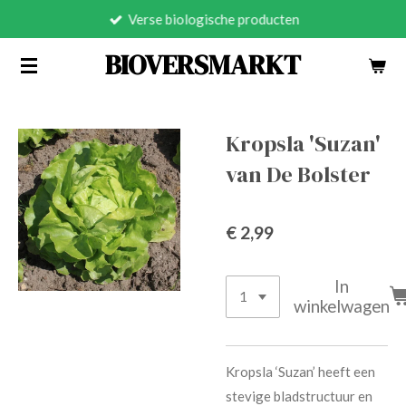
Verse biologische producten
Ga
direct
BIOVERSMARKT
naar
de
hoofdinhoud
Kropsla 'Suzan'
van De Bolster
€ 2,99
In
winkelwagen
Kropsla ‘Suzan’ heeft een
stevige bladstructuur en