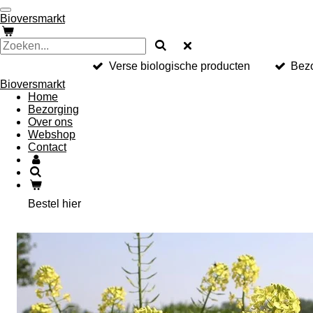
Ga
Bioversmarkt
direct
naar
de
hoofdinhoud
Verse biologische producten
Bezo
Bioversmarkt
Home
Bezorging
Over ons
Webshop
Contact
Bestel hier