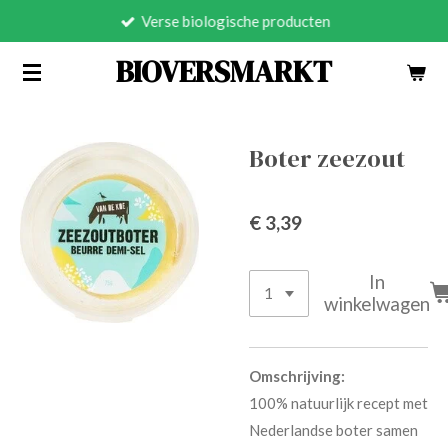
Verse biologische producten
Ga
direct
BIOVERSMARKT
naar
de
hoofdinhoud
Boter zeezout
€ 3,39
In
winkelwagen
Omschrijving:
100% natuurlijk recept met
Nederlandse boter samen