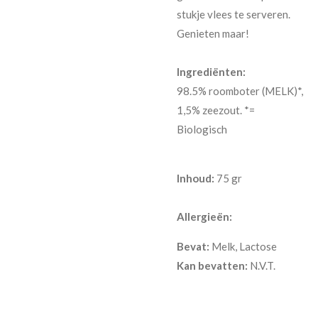
stukje vlees te serveren.
Genieten maar!
Ingrediënten:
98.5% roomboter (MELK)*,
1,5% zeezout. *=
Biologisch
Inhoud:
75 gr
Allergieën:
Bevat:
Melk, Lactose
Kan bevatten:
N.V.T.