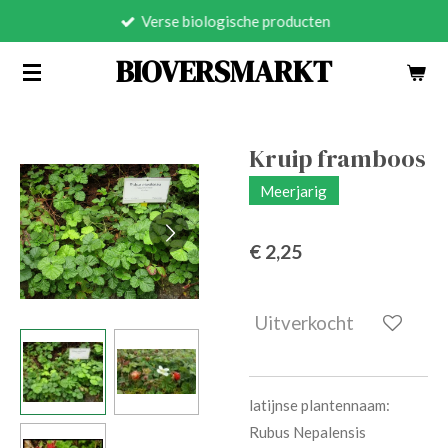
Verse biologische producten
Ga
direct
BIOVERSMARKT
naar
de
hoofdinhoud
Kruip framboos
Meerjarig
€ 2,25
Uitverkocht
latijnse plantennaam:
Rubus Nepalensis