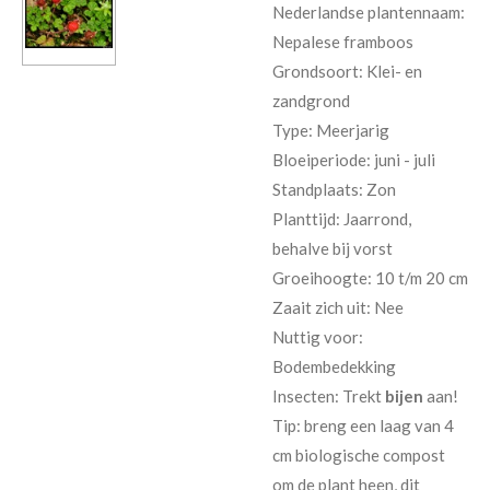
Nederlandse plantennaam:
Nepalese framboos
Grondsoort: Klei- en
zandgrond
Type: Meerjarig
Bloeiperiode: juni - juli
Standplaats: Zon
Planttijd: J
aarrond,
behalve bij vorst
Groeihoogte: 10 t/m 20 cm
Zaait zich uit: Nee
Nuttig voor:
Bodembedekking
Insecten: Trekt
bijen
aan!
Tip: breng een laag van 4
cm biologische compost
om de plant heen, dit