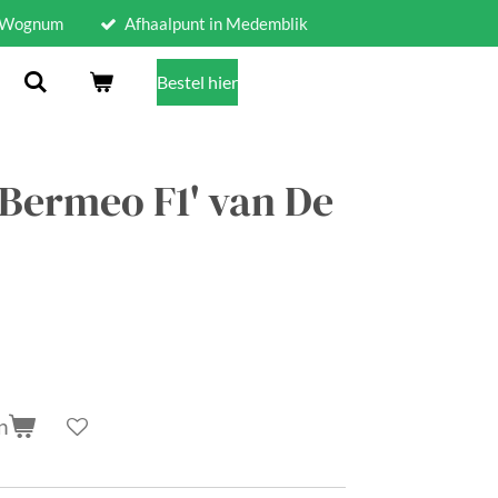
n Wognum
Afhaalpunt in Medemblik
Bestel hier
Bermeo F1' van De
n