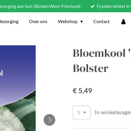
ezorging aan huis (Binnen West-Friesland)
Fysieke winkel i
Bezorging
Over ons
Webshop
Contact
Bloemkool '
Bolster
€ 5,49
In winkelwage