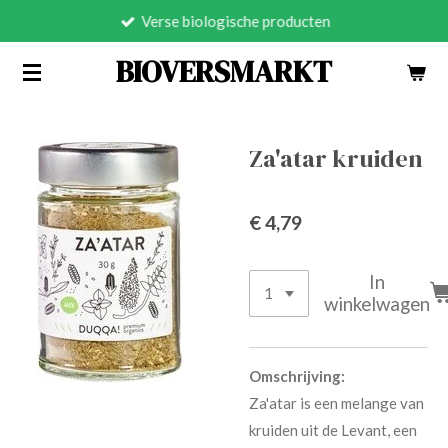
Verse biologische producten
Ga
direct
BIOVERSMARKT
naar
de
hoofdinhoud
Za'atar kruiden
€ 4,79
In
winkelwagen
Omschrijving:
Za'atar is een melange van
kruiden uit de Levant, een