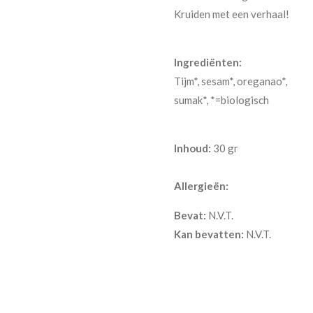
Kruiden met een verhaal!
Ingrediënten:
Tijm*, sesam*, oreganao*,
sumak*, *=biologisch
Inhoud:
30 gr
Allergieën:
Bevat:
N.V.T.
Kan bevatten:
N.V.T.