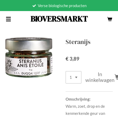
Verse biologische producten
Ga
direct
BIOVERSMARKT
naar
de
hoofdinhoud
Steranijs
€ 3,89
In
winkelwagen
Omschrijving:
Warm, zoet, drop en de
kenmerkende geur van