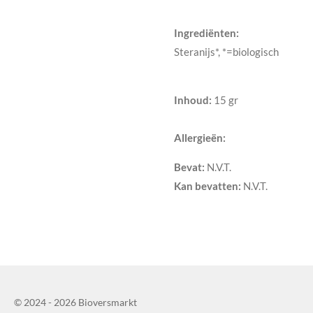
Ingrediënten:
Steranijs*, *=biologisch
Inhoud:
15 gr
Allergieën:
Bevat:
N.V.T.
Kan bevatten:
N.V.T.
© 2024 - 2026 Bioversmarkt