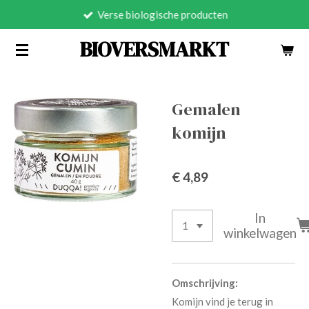
Verse biologische producten
Ga
direct
BIOVERSMARKT
naar
de
hoofdinhoud
Gemalen
komijn
€ 4,89
In
winkelwagen
Omschrijving:
Komijn vind je terug in