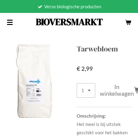
Verse biologische producten
Ga
direct
BIOVERSMARKT
naar
de
hoofdinhoud
Tarwebloem
€ 2,99
In
winkelwagen
Omschrijving:
Het meel is bij uitstek
geschikt voor het bakken