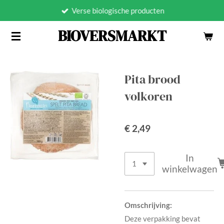
Verse biologische producten
Ga
direct
BIOVERSMARKT
naar
de
hoofdinhoud
Pita brood
volkoren
€ 2,49
In
winkelwagen
Omschrijving:
Deze verpakking bevat