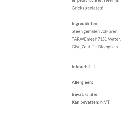
Grieks genieten!
Ingrediënten:
Steen gemalen volkoren
TARWEmeel*71%, Water,
Gist, Zout, * = Biologisch
Inhoud:
4 st
Allergieën:
Bevat:
Gluten
Kan bevatten:
N.V.T.