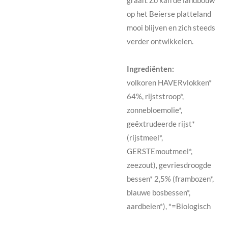
op het Beierse platteland
mooi blijven en zich steeds
verder ontwikkelen.
Ingrediënten:
volkoren HAVERvlokken*
64%, rijststroop*,
zonnebloemolie*,
geëxtrudeerde rijst*
(rijstmeel*,
GERSTEmoutmeel*,
zeezout), gevriesdroogde
bessen* 2,5% (frambozen*,
blauwe bosbessen*,
aardbeien*), *=Biologisch