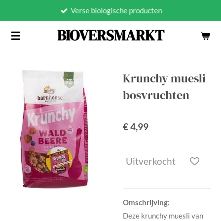
Verse biologische producten
Ga
direct
BIOVERSMARKT
naar
de
hoofdinhoud
Krunchy muesli
bosvruchten
€ 4,99
Uitverkocht
Omschrijving:
Deze krunchy muesli van