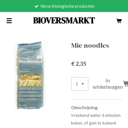
Verse biologische producten
Ga
direct
BIOVERSMARKT
naar
de
hoofdinhoud
Mie noodles
€ 2,35
In
winkelwagen
Omschrijving:
In kokend water 6 minuten
koken, of giet er kokend