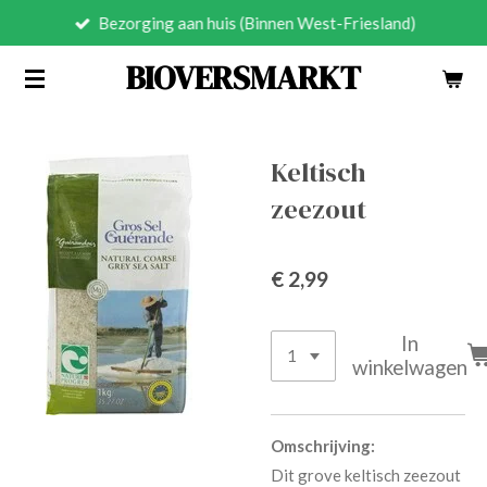
Bezorging aan huis (Binnen West-Friesland)
Ga
direct
BIOVERSMARKT
naar
de
hoofdinhoud
Keltisch
zeezout
€ 2,99
In
winkelwagen
Omschrijving:
Dit grove keltisch zeezout