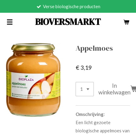
Verse biologische producten
Ga
direct
BIOVERSMARKT
naar
de
hoofdinhoud
Appelmoes
€ 3,19
In
winkelwagen
Omschrijving:
Een licht gezoete
biologische appelmoes van