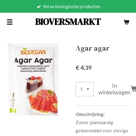
Verse biologische producten
Ga
direct
BIOVERSMARKT
naar
de
hoofdinhoud
Agar agar
€ 4,39
In
winkelwagen
Omschrijving:
Zuiver plantaardig
geleermiddel voor stevige