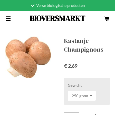
Verse biologische producten
Ga
direct
BIOVERSMARKT
naar
de
hoofdinhoud
Kastanje
Champignons
€ 2,69
Gewicht