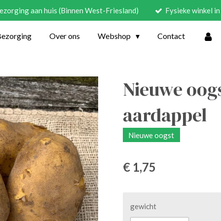
ezorging aan huis (Binnen West-Friesland)
Fysieke winkel 
Bezorging
Over ons
Webshop
Contact
Nieuwe oog
aardappel
Nieuwe oogst
€ 1,75
gewicht