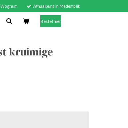
in Wognum
Afhaalpunt in Medemblik
Bestel hier
st kruimige